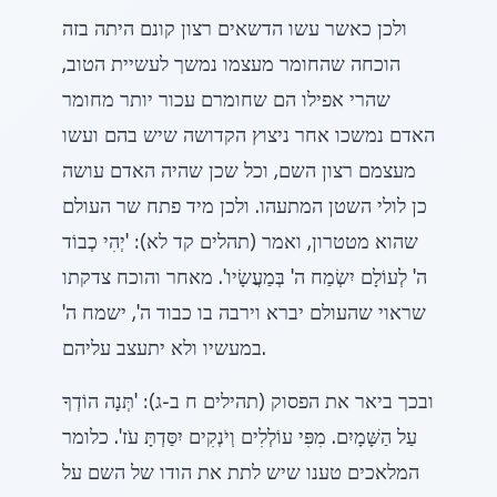
ולכן כאשר עשו הדשאים רצון קונם היתה בזה
הוכחה שהחומר מעצמו נמשך לעשיית הטוב,
שהרי אפילו הם שחומרם עכור יותר מחומר
האדם נמשכו אחר ניצוץ הקדושה שיש בהם ועשו
מעצמם רצון השם, וכל שכן שהיה האדם עושה
כן לולי השטן המתעהו. ולכן מיד פתח שר העולם
שהוא מטטרון, ואמר (תהלים קד לא): 'יְהִי כְבוֹד
ה' לְעוֹלָם יִשְׂמַח ה' בְּמַעֲשָׂיו'. מאחר והוכח צדקתו
שראוי שהעולם יברא וירבה בו כבוד ה', ישמח ה'
במעשיו ולא יתעצב עליהם.
ובכך ביאר את הפסוק (תהילים ח ב-ג): 'תְּנָה הוֹדְךָ
עַל הַשָּׁמָיִם. מִפִּי עוֹלְלִים וְיֹנְקִים יִסַּדְתָּ עֹז'. כלומר
המלאכים טענו שיש לתת את הודו של השם על