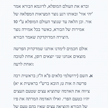
וברא את העולם המופלא, לדוגמא הבורא אמר
'יהי אור' ובאותו רגע נוצר המציאות המפלאה של
אור. וכן הלאה עד שנוצר העולם המופלא ע"י 10
אמירות של הבורא, כאשר בכל אמירה נוצר
היצירה המדוקדקת שאמר הבורא.
אולם חכמים לימדנו אותנו שמדקדוק הפרשה
מוצאים אנחנו שני יוצאים דופן, אחת לטובה
ואחת לרעה:
א.
השם (ירושלמי כלאים פ"א ה"ז; בראשית רבה
פרשה ה אות ט; הובא ברש"י בראשית א יא)
ציווה את האדמה שתוציא עצים שטעם העצים
יהיו כטעם הפרי. ואילו האדמה המרתה את פיו
של הבורא והוציאה עצים שאין בהם טעם של