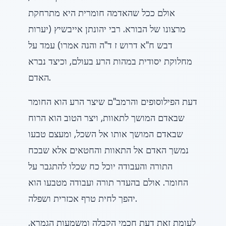
אולם ככל שהאדמה חומרית היא מתרחקת
מרצונו של הבורא. רבי יהונתן אייבשיץ (יערות
דבש ח"א דרוש ז ד"ה והנה אמרו) עמד על
מחלוקת יסודית במהות הרע בעולם, וכיצד נברא
האדם.
דעת הפילוסופים והרמב"ם שיצר הרע הוא החומר
שבאדם המושך לתאוות, ויצר הטוב הוא הרוח
שבאדם המושך אותו אל השכל, ומעצם טבעו
נמשך האדם אל התאוות והחטאים אלא שבכח
התורה והעבודה יוכל כח שכלו להתגבר על
החומר. אולם בהעדר תורה ועבודה מטבעו הוא
יהפך לחית טרף אכזרית ושפלה.
לעומת זאת דעת חכמי הקבלה ומשמעות הגמרא,