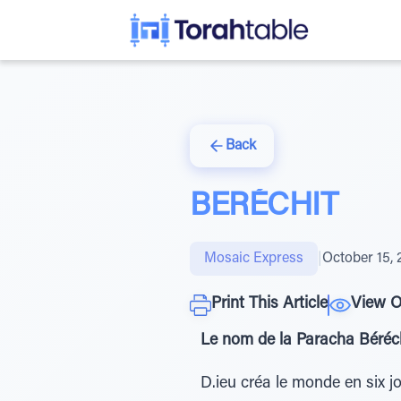
Back
BERÉCHIT
Mosaic Express
|
October 15, 
Print This Article
View O
Le nom de la Paracha Béréch
D.ieu créa le monde en six jou