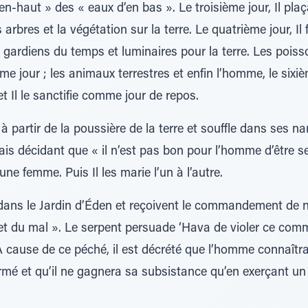
en-haut » des « eaux d’en bas ». Le troisième jour, Il plaç
es arbres et la végétation sur la terre. Le quatrième jour, Il 
 gardiens du temps et luminaires pour la terre. Les poisso
ème jour ; les animaux terrestres et enfin l’homme, le sixi
t Il le sanctifie comme jour de repos.
à partir de la poussière de la terre et souffle dans ses n
mais décidant que « il n’est pas bon pour l’homme d’être s
ne femme. Puis Il les marie l’un à l’autre.
dans le Jardin d’Éden et reçoivent le commandement de 
et du mal ». Le serpent persuade ‘Hava de violer ce com
 A cause de ce péché, il est décrété que l’homme connaîtra
 formé et qu’il ne gagnera sa subsistance qu’en exerçant u