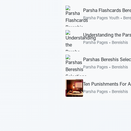
Parsha Flashcards Ber
Parsha Pages Youth
•
Bere
Understanding the Pars
Parsha Pages
•
Bereishis
Parshas Bereshis Selec
Parsha Pages
•
Bereishis
Ten Punishments For A
Parsha Pages
•
Bereishis