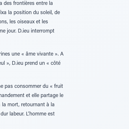
a des frontières entre la
fixa la position du soleil, de
ns, les oiseaux et les
ème jour. D.ieu interrompt
arines une « âme vivante ». A
eul », D.ieu prend un « côté
ne pas consommer du « fruit
mandement et elle partage le
 la mort, retournant à la
n dur labeur. L’homme est