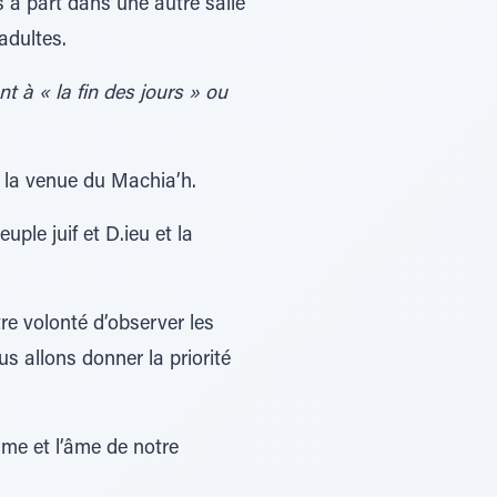
 à part dans une autre salle
adultes.
t à « la fin des jours » ou
t la venue du Machia’h.
ple juif et D.ieu et la
e volonté d’observer les
s allons donner la priorité
sme et l’âme de notre