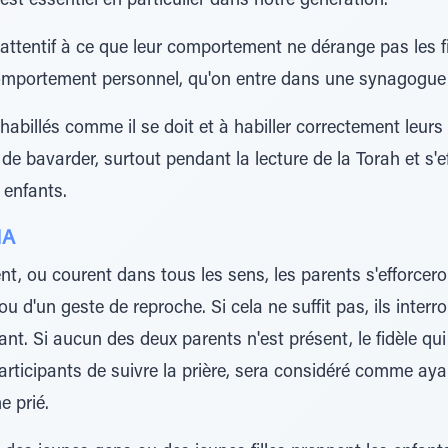
 est essentiel en particulier dans notre génération.
 attentif à ce que leur comportement ne dérange pas les fi
omportement personnel, qu'on entre dans une synagogue a
 habillés comme il se doit et à habiller correctement leurs
nt de bavarder, surtout pendant la lecture de la Torah et s'
s enfants.
HA
ent, ou courent dans tous les sens, les parents s'efforceron
u d'un geste de reproche. Si cela ne suffit pas, ils interr
trant. Si aucun des deux parents n'est présent, le fidèle qui 
articipants de suivre la prière, sera considéré comme ay
e prié.