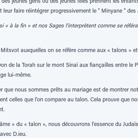
es jeunes gens ou des jeunes filles prennent les enfants
t leur faire réintégrer progressivement le " Minyane " des 
i « à la fin » et nos Sages l’interprètent comme se référan
les Mitsvot auxquelles on se réfère comme aux « talons » e
de la Torah sur le mont Sinaï aux fiançailles entre le Peu
ge lui-même.
er que nous sommes prêts au mariage est de montrer notr
ment celles que l’on compare au talon. Cela prouve que nou
t.
l’âme » du « talon », nous découvrons l’essence du Judaï
 avec D.ieu.