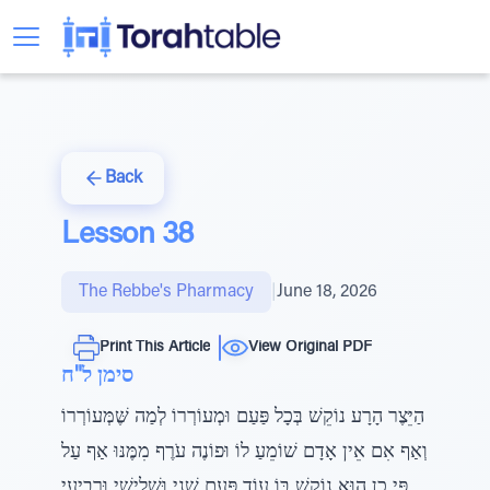
Back
Lesson 38
The Rebbe's Pharmacy
|
June 18, 2026
Print This Article
View Original PDF
סימן ל"ח
הַיֵּצֶר הָרָע נוֹקֵשׁ בְּכָל פַּעַם וּמְעוֹרְרוֹ לְמַה שֶּׁמְּעוֹרְרוֹ
וְאַף אִם אֵין אָדָם שׁוֹמֵעַ לוֹ וּפוֹנֶה עֹרֶף מִמֶּנּוּ אַף עַל
פִּי כֵן הוּא נוֹקֵשׁ בּוֹ עוֹד פַּעַם שֵׁנִי וּשְׁלִישִׁי וּרְבִיעִי