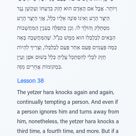
וְיוֹתֵר. אֲבָל אִם הָאָדָם הוּא חָזָק בְּדַעְתּוֹ וְעַקְשָׁן נֶגֶד
הַיֵּצֶר הָרָע וְאֵינוֹ פּוֹנֶה אֵלָיו כְּלָל, אֲזַי הַיֵּצֶר הָרָע
מִסְתַּלֵּק וְהוֹלֵךְ לוֹ. וְכֵן בַּתְּפִלָּה בְּעִנְיַן הַמַּחֲשָׁבוֹת
הַבָּאִים לְבַלְבְּלוֹ הוּא מַמָּשׁ כַּנַּ"ל. שֶׁהַמַּחֲשָׁבָה בָּאָה
כַּמָּה פְּעָמִים פַּעַם אַחַר פַּעַם לְבַלְבְּלוֹ, וְצָרִיךְ לִהְיוֹת
חָזָק לִבְלִי לְהִסְתַּכֵּל עָלֶיהָ כְּלָל בְּשׁוּם אֹפֶן וְעַיֵּן
בִּמְקוֹמוֹת אֲחֵרִים מִזֶּה.
Lesson 38
The yetzer hara knocks again and again,
continually tempting a person. And even if
a person ignores him and turns away from
him, nonetheless, the yetzer hara knocks a
third time, a fourth time, and more. But if a