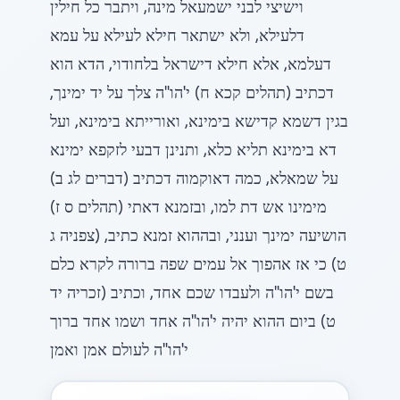
וישיצי לבני ישמעאל מינה, ויתבר כל חילין
דלעילא, ולא ישתאר חילא לעילא על עמא
דעלמא, אלא חילא דישראל בלחודוי, הדא הוא
דכתיב (תהלים קכא ח) י'הו"ה צלך על יד ימינך,
בגין דשמא קדישא בימינא, ואורייתא בימינא, ועל
דא בימינא תליא כלא, ותנינן דבעי לזקפא ימינא
על שמאלא, כמה דאוקמוה דכתיב (דברים לג ב)
מימינו אש דת למו, ובזמנא דאתי (תהלים ס ז)
הושיעה ימינך וענני, ובההוא זמנא כתיב, (צפניה ג
ט) כי אז אהפוך אל עמים שפה ברורה לקרא כלם
בשם י'הו"ה ולעבדו שכם אחד, וכתיב (זכריה יד
ט) ביום ההוא יהיה י'הו"ה אחד ושמו אחד ברוך
י'הו"ה לעולם אמן ואמן