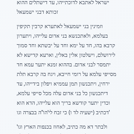
ישראל לאתבא לדוכתייהו, עד דישתלים ההוא
זכותא דבני ישמעאל
וזמינין בני ישמעאל לאתערא קרבין תקיפין
בעלמא, ולאתכנשא בני אדום עלייהו, ויתערון
קרבא בהו, חד על ימא וחד על יבשתא וחד סמוך
לירושלם, וישלטון אלין באלין, וארעא קדישא לא
יתמסר לבני אדום. בההוא זמנא יתער עמא חד
מסייפי עלמא על רומי חייבא, ויגח בה קרבא תלת
ירחין, ויתכנשון תמן עממיא ויפלון בידייהו, עד
דיתכנשון כל בני אדום עלה מכל סייפי עלמא,
וכדין יתער קודשא בריך הוא עלייהו, הדא הוא
דכתיב (ישעיה לד ו) כי זבח לי'הו"ה בבצרה וגו'
ולבתר דא מה כתיב, לאחוז בכנפות הארץ וגו'