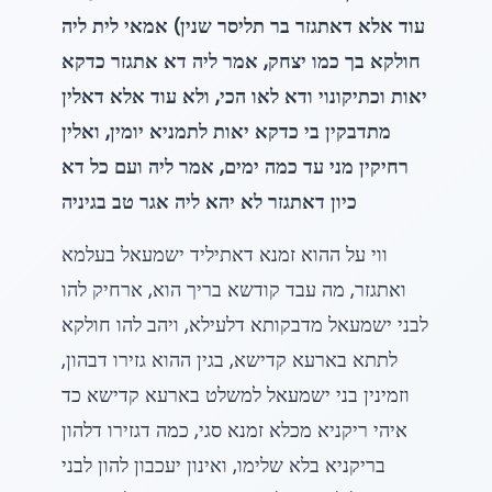
עוד אלא דאתגזר בר תליסר שנין) אמאי לית ליה
חולקא בך כמו יצחק, אמר ליה דא אתגזר כדקא
יאות וכתיקונוי ודא לאו הכי, ולא עוד אלא דאלין
מתדבקין בי כדקא יאות לתמניא יומין, ואלין
רחיקין מני עד כמה ימים, אמר ליה ועם כל דא
כיון דאתגזר לא יהא ליה אגר טב בגיניה
ווי על ההוא זמנא דאתיליד ישמעאל בעלמא
ואתגזר, מה עבד קודשא בריך הוא, ארחיק להו
לבני ישמעאל מדבקותא דלעילא, ויהב להו חולקא
לתתא בארעא קדישא, בגין ההוא גזירו דבהון,
וזמינין בני ישמעאל למשלט בארעא קדישא כד
איהי ריקניא מכלא זמנא סגי, כמה דגזירו דלהון
בריקניא בלא שלימו, ואינון יעכבון להון לבני