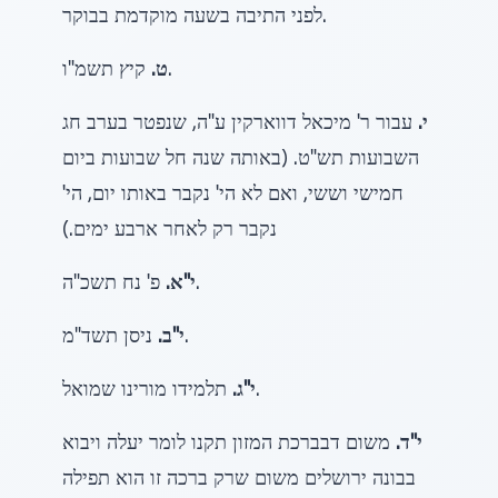
לפני התיבה בשעה מוקדמת בבוקר.
קיץ תשמ"ו.
ט.
י.
עבור ר' מיכאל דווארקין ע"ה, שנפטר בערב חג
השבועות תש"ט. (באותה שנה חל שבועות ביום
חמישי וששי, ואם לא הי' נקבר באותו יום, הי'
נקבר רק לאחר ארבע ימים.)
פ' נח תשכ"ה.
י"א.
ניסן תשד"מ.
י"ב.
תלמידו מורינו שמואל.
י"ג.
י"ד.
משום דבברכת המזון תקנו לומר יעלה ויבוא
בבונה ירושלים משום שרק ברכה זו הוא תפילה