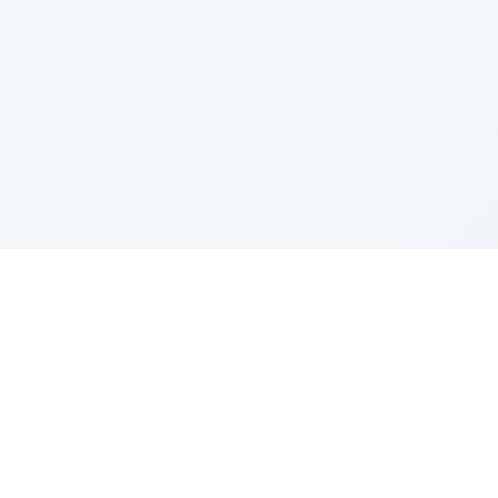
Sponsored by Rabbi Roberto and Margie Szerer In
loving memory of Victor Chayim Ben Margot Z''L and
Gladys Szerer Sarah Bat Leah Z'''L"
About