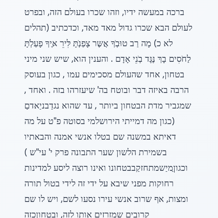
ברכה במעשה ידיו, וזהו שכרו בעולם הזה, ובפרט
לעולם הבא שכרו גדול מאד מאד, וכדכתיב (תהלים
לא כ) מָה רַב טוּבְׂךָ אֲשֶּר צָפַנְׂתָּ לִּירֵ אֶּיךָ פָעַלְׂתָּ
לַחֹסִים בָךְ נֶּגֶּד בְׂנֵי אָדָם . והענין הוא, שיש שני מיני
בטחון, אחד שהעולם מסכימים עמו , כגון בעוסק
הרבה באיזה דבר ובוטח בה' שיעזרהו בזה . ואחד ,
שמגביר מדת הבטחון ביותר , עד שהוא נגדַבניַאדםַ
(כגון מה דמייתי הירושלמי בסוטה פ"ט על מה
דאיתא במשנה שם בטלו אנשי אמנה והבאתיו
בשמירת הלשון שער התבונה פרק י' עי"ש )
וכגוןַמיַשמתחזקַבבטחונו ואינו רוצה ליסע למדינות
רחוקות מפני שיבא על ידי זה לידי בטול תורה
ומצות, אף שרוב אנשי עירו נסעו לשם, ויש לו שם
קרובים שמזרזים אותו לזה, ובטחוןַכזהַַ