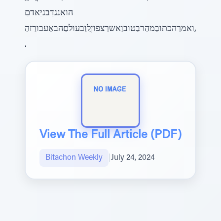
הואַנגדַבניַאדםַ
,ואמרַהכתובַמהַרבַטובוַאשרַצפוןַלוַבעולםַהבאַעבורַזהַ
.
View The Full Article (PDF)
Bitachon Weekly
|
July 24, 2024