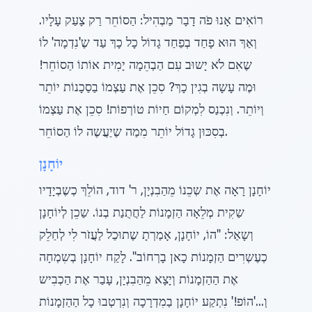
רוֹאִים אָנוּ פֹה דָבָר מַבְהִיל: הַסוֹחֵר רַק צָעַק עָלָיו.
וְאַךְ הוּא פָחַד בְפַחַד גָדוֹל כָל כָךְ עַד שֶ'נִדְמָה' לוֹ
שֶאִם לֹא יָשוּב עִם הַבְהֵמָה יָמִית אוֹתוֹ הַסוֹחֵר!
וּמֶה עָשָה בְגִין כָךְ? סִכֵן אֶת עַצְמוֹ בַסַכָנוֹת יוֹתֵר
וְיוֹתֵר. וְנִכְנַס לִמְקוֹם חַיוֹת טוֹרְפוֹת! סִכֵן אֶת עַצְמוֹ
בְסִכּוּן גָדוֹל יוֹתֵר מִמַה שֶיַעֲשֶה לוֹ הַסוֹחֵר.
יוֹחָנָן
יוֹחָנָן רָאָה אֶת שְכֵנוֹ מֵהַבִנְיָן, ר' דוד, הוֹלֵךְ כְשֶבְיָדָיו
שַקִית מְלֵאָה הַזְמָנוֹת לַחֲתֻנַת בְנוֹ. שַכֵן לְיוֹחָנָן
וְשָאַל: "הוֹ, יוֹחָנָן, אָמַרְתָ שֶתוּכַל לַעֲזֹר לִי לְחַלֵק
כְעֶשְרִים הַזְמָנוֹת כָאן בָרְחוֹב". לָקַח יוֹחָנָן בְשִמְחָה
אֶת הַהַזְמָנוֹת וְיָצָא מֵהַבִנְיָן, עָבַר אֶת הַכְבִיש
וְ...'הוֹפ!' נִתְקַע יוֹחָנָן בַמִדְרָכָה וְנִרְטְבוּ כָל הַהַזְמָנוֹת