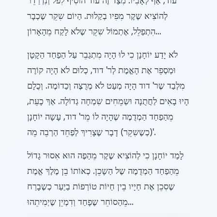
עוֹד, אַף לְאָבִיו. מִצַד זֶה עוֹד הוֹסִיף לִפֹל וְנִדְרַדֵר
לְהוֹצִיא שֶקֶר מִפִיו בְקַלוּת. הַיוֹם שִקֵר שֶכְבָר
הִתְפַלֵל, אֶתְמוֹל שִקֵר שֶלֹא לָקַח מֵהָאָרוֹן...
לֹא יָדַע יוֹחָנָן כִי לוּ הָיָה מִתְגַבֵר עַל הַפַחַד הַקָטָן
וּמְסַפֵר אֶת הָאֱמֶת לְר' דוד, כְלוּם לֹא הָיָה קוֹרֶה
מִלְבַד שֶר' דוד הָיָה מְעַט לֹא מְרֻצֶה וְכַדוֹמֶה. וְכֻלָם
הָיוּ בָאִים לַחֲתֻנָה וּשְמֵחִים שִמְחָה גְדוֹלָה. אַךְ כָעֵת,
מֵהַפַחַד הַמְדֻמֶה שֶהָיָה לוֹ מֵר' דוד, עָשָה יוֹחָנָן
(כְשֶשִקֵר) דָבָר שֶצָרִיךְ לְפַחֵד הַרְבֵה מֵה'.
לָמַד יוֹחָנָן כִי לְהוֹצִיא שֶקֶר מֵהַפֶה הוּא אִסוּר גָדוֹל
מֵהַפַחַד הַמְדֻמֶה שֶל הַשָכֵן. כְאוֹתוֹ בֵן מֶלֶךְ אֱמֶת
שֶסִכֵן אֶת חַיָיו בֵין חַיוֹת טוֹרְפוֹת בַיַעַר כְשֶבָרַח
מֵהַסוֹחֵר שֶפָחַד וְדִמְיֵן שֶיְמִיתֵהוּ...