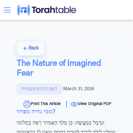
Back
The Nature of Imagined
Fear
March 31, 2026
|
דעם רבינ׳ס מעשיות
Print This Article
View Original PDF
ממי נהיה מפחד?
וּנְדַמָל בַמַעֲשֶה: בֵן מֶלֶךְ הָאֲמִתִי רָאָה בַחֲלוֹמוֹ
שֶעָלָיו לֵילֵךְ לַיָרִיד לְשַכֵת בְהֵמָה שֶאֵין לוֹ בָרִאשוֹנָה