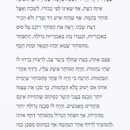
אֵיזֶה דַעַת, אַף שֶאֵינוֹ לְפִי כְבוֹדוֹ. לְשַכֵת וְאֵצֶל
סוֹחֵר בְהֵמָה. אַף שֶהָיָה אִיש רַךְ וְעָדִין וְלֹא הִכִיר
דַעַת שֶכָזוֹ. רָאָה אֶת הַסוֹחֵר רוֹכֵב עַל סוּס
בְאַכְזָרִיוּת, וּכְנֶגְדוֹ נָהַג בְאַכְזָרִיוּת גְדוֹלָה. הִתְפַחֵד
מֵהַסוֹחֵר שֶמָא יַכֵהוּ הַכָאָה וּמָוֶת תֵכֶף.
פַעַם אַחַת, בְעֵת שֶהָלַךְ בַיַעַר עָב, לִרְעוֹת בָרְחוּ לוֹ
שְתֵי בְהֵמוֹת. וְהָיָה הַסוֹחֵר צוֹעֵק עָלָיו, וְרָדַף אַחֲרֵי
הַבְהֵמוֹת. הִרְבָה כִי הָיָה לוֹ פַחַד מֵהַסוֹחֵר שֶיָמִית
אוֹתוֹ אִם יָשוּב בְלֹא הַבְהֵמוֹת. כָךְ סִכֵן אֶת עַצְמוֹ
יוֹתֵר וְנִכְנַס בְעֳבִי הַיַעַר בִמְקוֹם שֶהַחַיוֹת אֵינָם
פוֹחֲדִים מֵאֲנָשִים, וְהָיָה לוֹ סַכָנָה גְדוֹלָה יוֹתֵר
מֵהַחַיוֹת. אַךְ הַפַחַד הַגָדוֹל מֵהַסוֹחֵר דָחַף אוֹתוֹ
לְהַמְשִיךְ לִרְדֹף אַחַר הַבְהֵמָה אַף בִמְקוֹם מְסֻכָן כָזֶה.