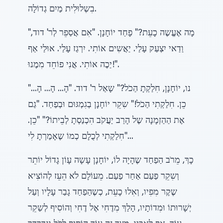
בִשְלוּלִית מַיִם גְדוֹלָה.
"מָה אֶעֱשֶה כָעֵת?" פָחַד יוֹחָנָן. "אִם אֲסַפֵר לְר' דוד,
וַדַאי יִצְעַק עָלַי. יַאֲשִים אוֹתִי. יִרְגַז עָלַי. אוּלַי אַף
יַכֶה אוֹתִי. אֲנִי פוֹחֵד מִמֶנוּ!".
"נו, יוֹחָנָן, חִלַקְתָ הַכֹל?" שָאַל ר' דוד. "הָ... הָ... הָ...
כֵן. חִלַקְתִי הַכֹל!" שִקֵר יוֹחָנָן בְגִמְגּוּם וּבְפַחַד. "גַם
אֶת הַהַזְמָנָה שֶל הָרַב יַעֲקֹב הִכְנַסְתָ לְבֵיתוֹ?" "כֵן.
חִלַקְתִי לְכֻלָם כְמוֹ שֶאָמַרְתָ לִי"...
כָךְ, מֵרֹב הַפַחַד שֶהָיָה לוֹ, יוֹחָנָן עָשָה עָוֹן גָדוֹל יוֹתֵר
וְשִקֵר פַעַם אַחַר פַעַם. מֵעוֹלָם לֹא הֵעֵז לְהוֹצִיא
שֶקֶר מִפִיו, וְאִלוּ כָעֵת, כְשֶהַפַחַד גָבַר עָלָיו וְעַל
יְשָׁרוּתוֹ וּמִדוֹתָיו, הָלַךְ מִדֶחִי אֶל דֶחִי וְהוֹסִיף לְשַקֵר