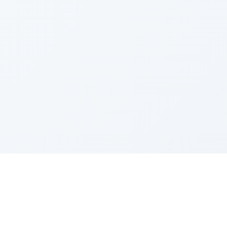
Sponsored by Rabbi Roberto and Margie Szerer In
loving memory of Victor Chayim Ben Margot Z''L and