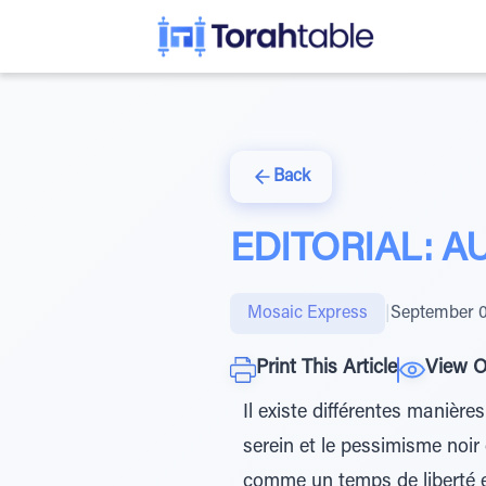
Back
EDITORIAL: A
Mosaic Express
|
September 0
Print This Article
View O
Il existe différentes manièr
serein et le pessimisme noir 
comme un temps de liberté et