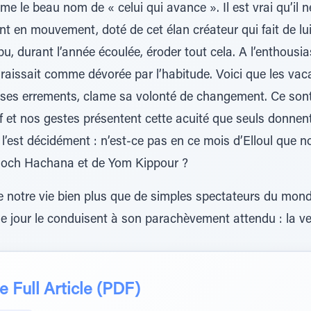
mme le beau nom de « celui qui avance ». Il est vrai qu’il
 en mouvement, doté de cet élan créateur qui fait de lui l
 pu, durant l’année écoulée, éroder tout cela. A l’enthous
araissait comme dévorée par l’habitude. Voici que les va
 ses errements, clame sa volonté de changement. Ce so
et nos gestes présentent cette acuité que seuls donnent 
l’est décidément : n’est-ce pas en ce mois d’Elloul que 
Roch Hachana et de Yom Kippour ?
notre vie bien plus que de simples spectateurs du monde
 jour le conduisent à son parachèvement attendu : la v
 Full Article (PDF)