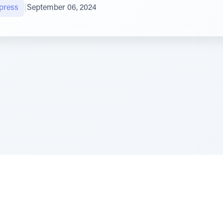
press
|
September 06, 2024
e Szerer In loving memory of Victor Chayim Ben Margot 
Z'''L"