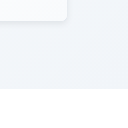
Z''L and Gladys Szerer Sarah Bat Leah