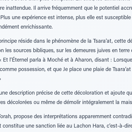
 inattendue. Il arrive fréquemment que le potentiel accru 
. Plus une expérience est intense, plus elle est susceptibl
ndément enrichissante.
rincipe réside dans le phénomène de la Tsara’at, cette d
n les sources bibliques, sur les demeures juives en terre 
 Et l’Éternel parla à Moché et à Aharon, disant : Lorsque
omme possession, et que Je place une plaie de Tsara’at
»
e description précise de cette décoloration et ajoute que,
erres décolorées ou même de démolir intégralement la mai
orah, propose des interprétations apparemment contradi
’at constitue une sanction liée au Lachon Hara, c’est-à-dir