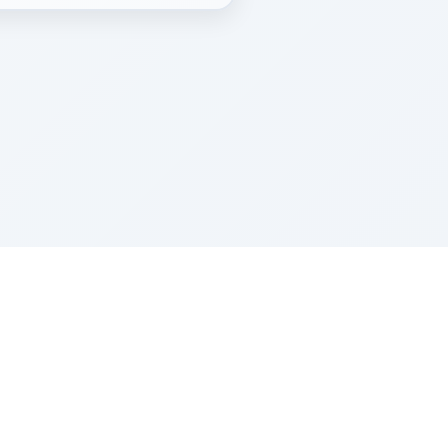
Z''L and Gladys Szerer Sarah Bat Leah
© TorahTable
2026