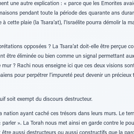
nt une autre explication : « parce que les Emorites avai
maisons pendant toute la période des quarante ans durant 
 à cette plaie (la Tsara’at), l’Israélite pourra démolir la 
prétations opposées ? La Tsara’at doit-elle être perçue 
nt être éliminée ou bien comme un signal permettant aux
e mur ? Rachi nous enseigne ici que ces deux visions son
aïens pour perpétrer l’impureté peut devenir un précieux t
juif soit exempt du discours destructeur.
la nation ayant caché ces trésors dans leurs murs. Le te
« parler ». La Torah nous met ainsi en garde contre le po
 être aussi destructeurs ou aussi constructifs que la paro