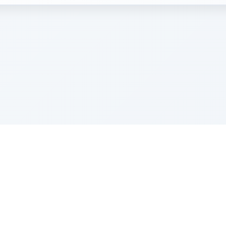
e Szerer In loving memory of Victor Chayim Ben Margot 
Z'''L"