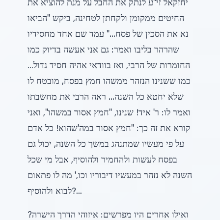
יחזקאל זי"ע לנתק את החבל על מנת להוציא את
החיטים ממקומן ולקחתן לטחינה, ביקש "הביאו
נא את הסכין של פסח..." עמד שם אחד מחסידיו
שהרהר בליבו ואמר: גם אני אעשה בדיוק כמו
החומרות של הרבי, ואז בוודאי אהיה חסיד גדול...
כמו ששנינו הנזהר ממשהו חמץ בפסח, מובטח לו
שלא יחטא כל השנה... ראה הרבי את מחשבתו
ואמר לו: ר' איד! שנינו, "חמץ אסור במשהו", ואני
קורא את זה כך: "חמץ אסור במה'שהוא! כל אדם
על פי מעשיו שמתנהג במשך כל השנה, יכול גם
בפסח לעשות ולהחמיר ולהוסיף, אבל מי שכל
השנה לא נזהר במעשיו דיבוריו וכו,' מה לו פתאום
לבוא ולהוסיף?...
ואילו אחרים היו מפרשים: איזוהי הדרך הישרה?