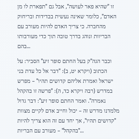
זו "שהיא פאר לעושה", אבל גם "תפארת לו מן
האדם", כלומר שאינה נעשית בבדידות ובריחוק
מהחברה. כי צריך האדם להיות מעורב עם
הבריוות ונוהג בדרך טובה תוך כדי מעורבותו
בהם...
וכבר הגה"ק בעל החתם סופר זיע" הסביר: על
הכתוב (ויקרא יט, ב): "דבר אל כל עדת בני
ישראל ואמרת אליהם קדושים תהיו" – מפרש
במדרש (רבה ויקרא כד, ה): "פרשה זו בהקהל
נאמרה". ואמר החתם סופר זיע": דבר גדול
מלמדנו מדרש זה – יכול וחייב אדם לקיים מצוות
"קדושים תהיו", אך יחד עם זה הוא צריך להיות
"בהקהל" – מעורב עם הבריות...