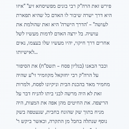
פירש זאת הרה"ק רבי בונים מפשיסחא זיע" "איזו
היא דרך ישרה שיבור לו האדם כל שהיא תפארת
לעושה" – 'הדרך הישרה' היא זאת שהולמת את
עושיה. בל ירצה האדם לדמות מעשיו לשל
אחרים דרך חיקוי, יהיו מעשיו שלו בעצמו, נאים
לאישיותו...
וכבר הבאנו (בגליון פסח – תשס"ח) את הסיפור
על הרה"ק רבי יחזקאל מקוזמיר זי"ע שהיה
מחמיר מאד בהכנת הבית וניקיונו לפסח, ולמרות
זאת לא היה מרשה לבני ביתו להניח דבר על
הריצפה. את החיטים מהן אפה את המצות, היה
מניח בתוך שק שהונח בחבית, שנעטפה בשק
נוסף שנתלה בחבל מן התקרה, וכאשר ביקש ר'