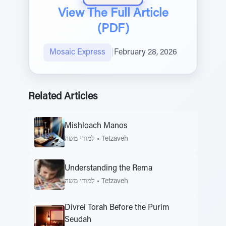
View The Full Article
(PDF)
Mosaic Express
|
February 28, 2026
Related Articles
Mishloach Manos
למודי משה
•
Tetzaveh
Understanding the Rema
למודי משה
•
Tetzaveh
Divrei Torah Before the Purim
Seudah