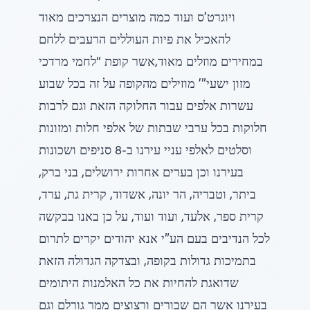
ויוגרט’ס ועוד כמה מוצרים הנצרכים מאוד
להאכיל את פיות העוללים הרעבים ללחם
במחירים מוזלים מאוד,אשר קופת “לחמי מרדכי
מזון ישעי”’ מוזילים מהקופה על זה בכל שבוע
עשרות אלפים עבור החלוקה הזאת וגם לרבות
חלוקות בכל ערבי שבתות של אלפי חלות ומזונות
וסלטים לאלפי עניי עירנו ב-8 סניפים ושכונות
בעירנו וכן בערים אחרות ירושלים, בני ברק,
ביתר, וטבריה, הר יונה, אשדוד, קרית גת, ערד,
קרית ספר, אלעד, ועוד ועוד, על כן באנו בבקשה
לכל הנדיבים בעם הע”י אנא יהודים יקרים לתרום
בתמיכות גדולות בקופה, ובצדקה הגדולה הזאת
שדואגת להחיות את כל האלמנות היתומים
בעירנו אשר הם שבורים ורצוצים ממר גורלם וגם