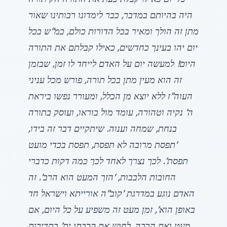
כל יום כאילו קבלת כעת את התורה הק תורה
היה בהיותם במדבר, כבר לימדונו רבותינו שאור
מתן זה הולך ומאיר בכל הדורות כולם, כמ”ש בכל
יום יהו בעינך כחדשים, כאילו קבלתם את התורה
היום! למעשה יום על האדם לייחד לו זמן, שבזמן
זה הוא מעין מתן בכל תורה, פורש מכל עניני
העוה”ז ללא יוצא מן הכלל, ומעורר נפשו ביראת
ה’ נקיה וטהורה, עומד מול בוראו, ועוסק בתורה
בנחת, שמחה וענוה. שיתקיים דבר זה בידו,
‘תפסת מרובה לא תפסת, תפסת בכדי מועט
תפסת’. לכך נצרך לאחד לכך כמה דקות כדברי
החובות הלבבות, ‘הזך המעט הוא הרב’. זה
האדם נוגע במדרגת ‘קוב”ה אורייתא וישראל חד
באופן הוא’, זמן מעט זה משפיע על כל היום, אם