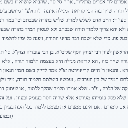
פרים לר' אפרים מרגליות, או"ח סי' סח, שהביא קושיא זו בשם מח
תורה שייך בזה הכי קריאת המגילה איננה ת"ת ולע"ד מיושב ע"פ ה
 סעי' ד: חייב אדם לשלש למודו, שליש בתורה שבכתב וכו' במה דב
 ולא יהא צריך ללמוד תורה שבכתב ולא לעסוק תמיד בתורה שבעל
ל פה, כדי שלא ישכח דבר מדיני התורה, ויפנה כל ימיו לתלמוד בל
אשון לציון רבי יצחק יוסף שליט"א, בן רבי עובדיה זצוק"ל, סי' ת
רה שייך בזה , הא קריאת מגילה היא בעצמה תלמוד תורה , אלא מ
א . והגאון ר' חיים קרייזוירטה זצ"ל אמר לדייק בשם חמיו הגאון ר
תם תמיד של בין הערבים , ועכשיו ביטלתם תלמוד תורה, מיד וילך
קה של הלכה , ע"כ . שלא אמרו מלמד שהלך ללמוד , או לעסוק ב
 שלא פסק פומייהו מגירסא אלא שהיה חסר בעומק ובעיון , ועל 
אם לומדים , אם אינם ממצים את עצמם ללמוד בכל הכח בעיון כדבע
(ובמוע"