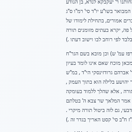
ותנו ר' יעקבקא לנדא, בן הנודע
מבואר בשו"ע יו"ד סי' רמ"ו ס"ג
רים אמורים, בתחילת לימודו של
 פה, יקרא בעתים מזומנים תורה
בד לפי רוחב לבו וישוב דעתו .)
רפז עמ' ש) וכן מובא בשם הגר"ח
כאן מוכח שאם אינו לומד בעיון
' אברהם גרודזינסקי הי"ד , במ"ש
 יהושע בלילה הוא בתוך העמק ,
תורה , אלא שהלך ללמוד בעומקה
זה אמר המלאך שר צבא ה' בטלתם
י, גם לזה ביטול תורה מיקרי .
ז ח"ב סי' קסט האריך בגדר זה .)