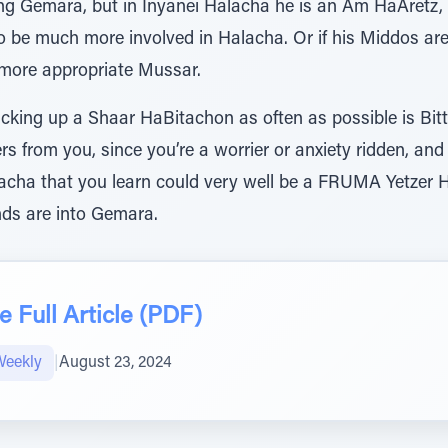
rning Gemara, but in Inyanei Halacha he is an Am HaAretz, 
to be much more involved in Halacha. Or if his Middos ar
more appropriate Mussar.
 many of us, not picking up a Shaar HaBitachon as often as possible is 
fers from you, since you’re a worrier or anxiety ridden, an
ha that you learn could very well be a FRUMA Yetzer Ha
nds are into Gemara.
 Full Article (PDF)
Weekly
|
August 23, 2024