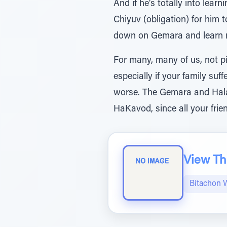
And if he’s totally into lea
Chiyuv (obligation) for him 
down on Gemara and learn 
For many,: בְּ א יכוּ ת in quality,
especially if your family suf
worse. The Gemara and Halac
HaKavod, since all your frie
View The
Bitachon 