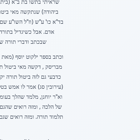
שראיתי בתשו בת ב"א (בית א
ביהודה) שנתקשה מאי ביטול 
בד"א כו' ע"ש (וז"ל השו"ע שם
אדם. אבל כשיגדיל בתורה
שבכתב ודברי תורה שבע
וכתב בספר ילקוט יוסף (מאת הר
מבריסק , דקשה מאי ביטול תו
כדבעי גם לזה ביטול תורה יקר
(עירובין סג) אמר לו אמש בטל
וא"ר יוחנן, מלמד שהלך בעומ
של הלכה , ומזה רואים שהגם
תלמוד תורה. ומזה רואים שגם 