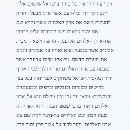
ויסף עוד דוד את-כל-בחור בישראל שלשים אלף:
ויקם וילך דוד וכל-העם אשר אתו מבעלי יהודה
להעלות משם את ארון האלהים אשר-נקרא שם
שם יהוה צבאות ישב הכרבים עליו: וירכבו
את-ארון האלהים אל-עגלה חדשה וישאהו מבית
אבינדב אשר בגבעה ועזא ואחיו בני אבינדב נהגים
את-העגלה חדשה: וישאהו מבית אבינדב אשר
בגבעה עם ארון האלהים ואחיו הלך לפני הארון:
ודוד וכל-בית ישראל משחקים לפני יהוה בכל עצי
ברושים ובכנרות ובנבלים ובתפים ובמנענעים
ובצלצלים: ויבאו עד-גרן נכון וישלח עזא אל-ארון
האלהים ויאחז בו כי שמטו הבקר: ויחר-אף יהוה
בעזה ויכהו שם האלהים על-השל וימת שם עם
ארון האלהים: ויחר לדוד על אשר פרץ יהוה פרץ